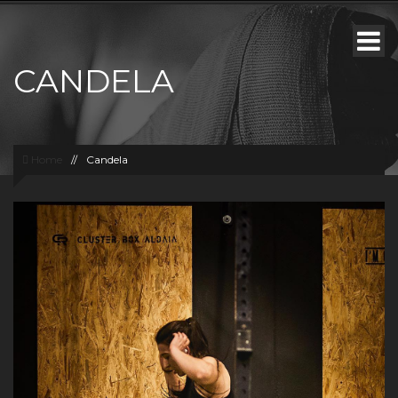
CANDELA
Home
//
Candela